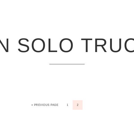
N SOLO TRU
« PREVIOUS PAGE
1
2