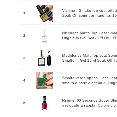
Vishine - Smalto top coat effe
1
Soak Off semi-permanente, 10
Nicedeco Matte Top Coat Sma
2
Unghie in Gel Soak Off UV LED 
Modelones Matt Top coat Sem
3
Smalto in Gel 15ml Soak Off T
Smalto verde opaco – asciugat
4
smalto a base d'acqua di lunga
Rimmel 60 Seconds Super Shi
5
asciugatura rapida, Colore vibr