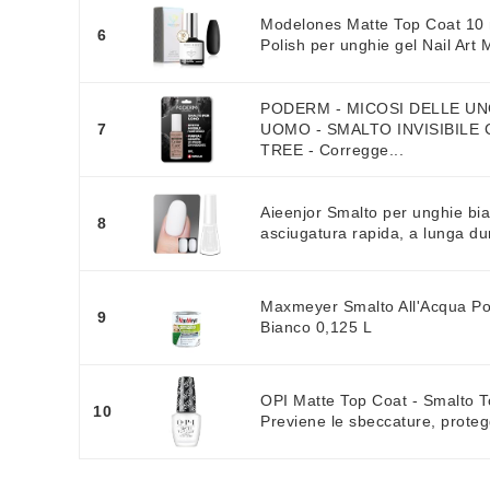
Modelones Matte Top Coat 10 
6
Polish per unghie gel Nail Art
PODERM - MICOSI DELLE UN
7
UOMO - SMALTO INVISIBILE
TREE - Corregge...
Aieenjor Smalto per unghie bi
8
asciugatura rapida, a lunga du
Maxmeyer Smalto All'Acqua Po
9
Bianco 0,125 L
OPI Matte Top Coat - Smalto T
10
Previene le sbeccature, protegg