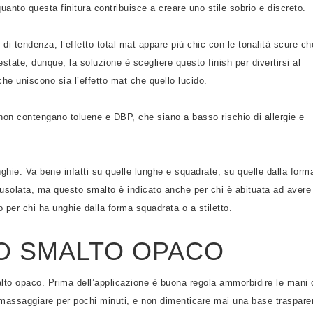
 quanto questa finitura contribuisce a creare uno stile sobrio e discreto.
di tendenza, l’effetto total mat appare più chic con le tonalità scure ch
state, dunque, la soluzione è scegliere questo finish per divertirsi al
he uniscono sia l’effetto mat che quello lucido.
 non contengano toluene e DBP, che siano a basso rischio di allergie e
hie. Va bene infatti su quelle lunghe e squadrate, su quelle dalla form
fusolata, ma questo smalto è indicato anche per chi è abituata ad avere
o per chi ha unghie dalla forma squadrata o a stiletto.
O SMALTO OPACO
alto opaco. Prima dell’applicazione è buona regola ammorbidire le mani
 massaggiare per pochi minuti, e non dimenticare mai una base traspare