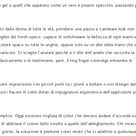
tto gel a quelli che appaiono come un vero e proprio specchio, passando 
o dalle donne di tutte le età, prendersi una pausa e cambiare look non
nghie dal finish opaco. capace di sottolineare la bellezza di ogni manicu
colore opaco su tutte le unghie, oppure solo su un dito della mano che d
manicure. Si sceglie l’anulare perché è il dito dell’anello che racconta la
fidanzamento o di matrimonio, però, il ring finger coinvolge entrambe le
e impreziosito con piccoli punti luci pronti a brillare o con disegni dal
sici flaconi in vetro dotati di impugnatura ergonomica dell’applicatore p
mplice. Oggi esistono migliaia di colori che devono andare d’accordo si
 di abbinare il colore dello smalto a quello dell’abbigliamento. Chi invec
iorno, la soluzione è preferire colori neutri che si adattino a qualunqu