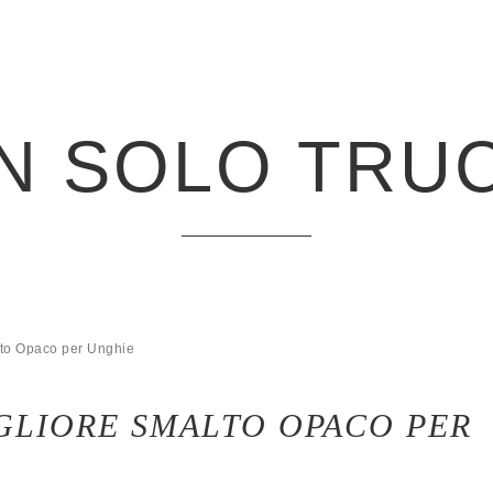
N SOLO TRU
lto Opaco per Unghie
GLIORE SMALTO OPACO PER