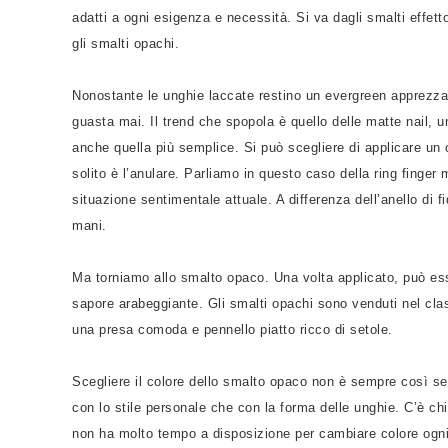
adatti a ogni esigenza e necessità. Si va dagli smalti effe
gli smalti opachi.
Nonostante le unghie laccate restino un evergreen apprezzat
guasta mai. Il trend che spopola è quello delle matte nail, u
anche quella più semplice. Si può scegliere di applicare un 
solito è l’anulare. Parliamo in questo caso della ring finger 
situazione sentimentale attuale. A differenza dell’anello di 
mani.
Ma torniamo allo smalto opaco. Una volta applicato, può esser
sapore arabeggiante. Gli smalti opachi sono venduti nel clas
una presa comoda e pennello piatto ricco di setole.
Scegliere il colore dello smalto opaco non è sempre così se
con lo stile personale che con la forma delle unghie. C’è chi
non ha molto tempo a disposizione per cambiare colore ogni g