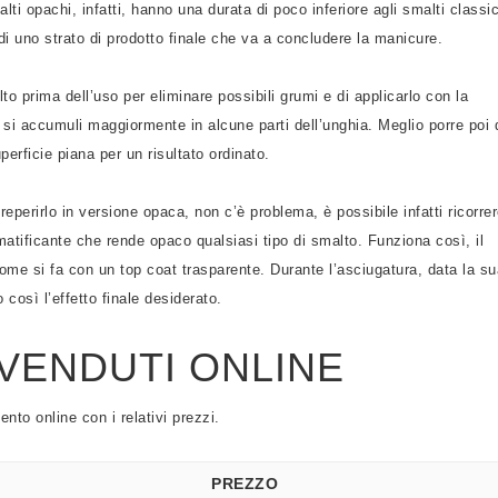
i opachi, infatti, hanno una durata di poco inferiore agli smalti classic
i uno strato di prodotto finale che va a concludere la manicure.
to prima dell’uso per eliminare possibili grumi e di applicarlo con la
i accumuli maggiormente in alcune parti dell’unghia. Meglio porre poi 
perficie piana per un risultato ordinato.
 reperirlo in versione opaca, non c’è problema, è possibile infatti ricorre
atificante che rende opaco qualsiasi tipo di smalto. Funziona così, il
come si fa con un top coat trasparente. Durante l’asciugatura, data la su
così l’effetto finale desiderato.
 VENDUTI ONLINE
nto online con i relativi prezzi.
PREZZO