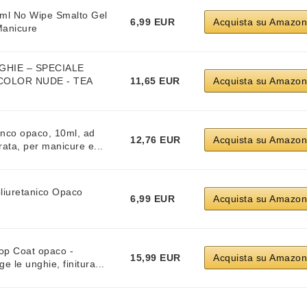
ml No Wipe Smalto Gel
6,99 EUR
Acquista su Amazon
 Manicure
GHIE – SPECIALE
 COLOR NUDE - TEA
11,65 EUR
Acquista su Amazon
anco opaco, 10ml, ad
12,76 EUR
Acquista su Amazon
rata, per manicure e...
liuretanico Opaco
6,99 EUR
Acquista su Amazon
op Coat opaco -
15,99 EUR
Acquista su Amazon
e le unghie, finitura...