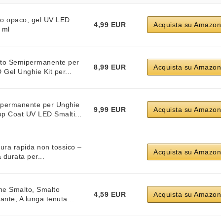
tto opaco, gel UV LED
4,99 EUR
Acquista su Amazon
 ml
lto Semipermanente per
8,99 EUR
Acquista su Amazon
Gel Unghie Kit per...
ipermanente per Unghie
9,99 EUR
Acquista su Amazon
op Coat UV LED Smalti...
ura rapida non tossico –
Acquista su Amazon
 durata per...
ne Smalto, Smalto
4,59 EUR
Acquista su Amazon
ante, A lunga tenuta...