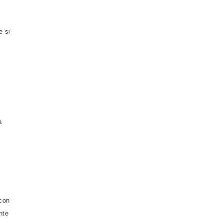
e si
a
 con
nte