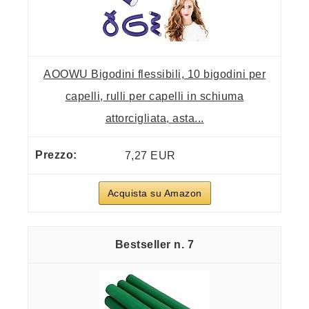
AOOWU Bigodini flessibili, 10 bigodini per
capelli, rulli per capelli in schiuma
attorcigliata, asta...
7,27 EUR
Acquista su Amazon
7