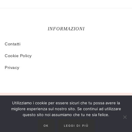
INFORMAZIONI
Contatti
Cookie Policy
Privacy
Utilizziamo i cookie per essere sicuri che tu possa avere la
COPYRIGHT © 2026 ·
GLAM THEME
BY
RESTORED 316
migliore esperienza sul nostro sito. Se continui ad utilizzare
IL SITO PARTECIPA A PROGRAMMI DI AFFILIAZIONE COME IL PROGRAMMA
questo sito noi assumiamo che tu ne sia felice.
AFFILIAZIONE AMAZON EU, UN PROGRAMMA DI AFFILIAZIONE CHE PERMETTE AI
SITI WEB DI PERCEPIRE UNA COMMISSIONE PUBBLICITARIA PUBBLICIZZANDO E
FORNENDO LINK AL SITO AMAZON.IT. IN QUALITÀ DI AFFILIATO AMAZON, IL
OK
LEGGI DI PIÙ
PRESENTE SITO RICEVE UN GUADAGNO PER CIASCUN ACQUISTO IDONEO.