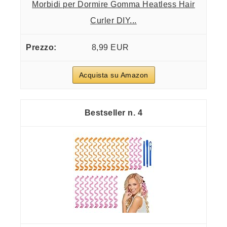
Morbidi per Dormire Gomma Heatless Hair
Curler DIY...
8,99 EUR
Acquista su Amazon
4