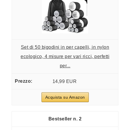
Set di 50 bigodini in per capelli, in nylon
ecologico, 4 misure per vari ricci, perfetti
per...
14,99 EUR
Acquista su Amazon
2