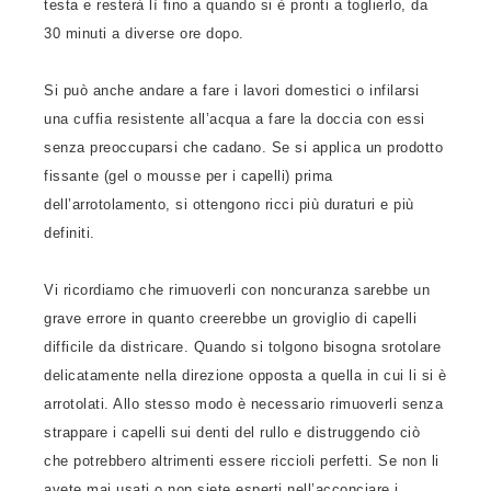
testa e resterà lì fino a quando si è pronti a toglierlo, da
30 minuti a diverse ore dopo.
Si può anche andare a fare i lavori domestici o infilarsi
una cuffia resistente all’acqua a fare la doccia con essi
senza preoccuparsi che cadano. Se si applica un prodotto
fissante (gel o mousse per i capelli) prima
dell’arrotolamento, si ottengono ricci più duraturi e più
definiti.
Vi ricordiamo che rimuoverli con noncuranza sarebbe un
grave errore in quanto creerebbe un groviglio di capelli
difficile da districare. Quando si tolgono bisogna srotolare
delicatamente nella direzione opposta a quella in cui li si è
arrotolati. Allo stesso modo è necessario rimuoverli senza
strappare i capelli sui denti del rullo e distruggendo ciò
che potrebbero altrimenti essere riccioli perfetti. Se non li
avete mai usati o non siete esperti nell’acconciare i