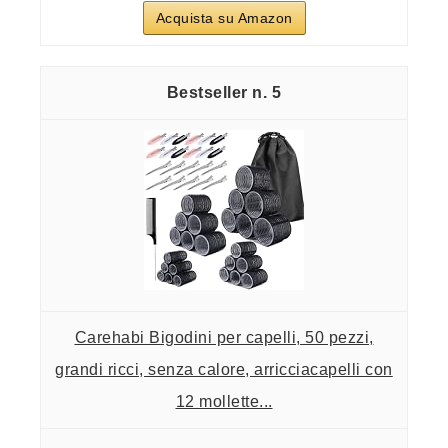
Acquista su Amazon
5
Carehabi Bigodini per capelli, 50 pezzi,
grandi ricci, senza calore, arricciacapelli con
12 mollette...