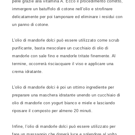
pelle grazie alla vitamina A. Ecco il procedimento corretto,
immergere un batuffolo di cotone nell’olio e strofinare
delicatamente per poi tamponare ed eliminare i residui con
un panno di cotone.
L’olio di mandorle dolci può essere utilizzato come scrub
purificante, basta mescolare un cucchiaio di olio di
mandorle con sale fino e mandorle tritate finemente. Al
termine, occorrerà risciacquare il viso e applicare una
crema idratante.
L’olio di mandorle dolci è poi un ottimo ingrediente per
preparare una maschera idratante unendo un cucchiaio di
olio di mandorle con yogurt bianco e miele e lasciando
riposare il composto per almeno 20 minuti.
Infine, l’olio di mandorle dolci può essere utilizzato per
fare un massaggio che donerà luce e splendore al volto,