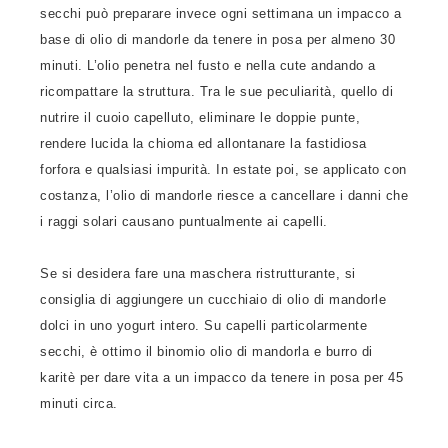
secchi può preparare invece ogni settimana un impacco a
base di olio di mandorle da tenere in posa per almeno 30
minuti. L’olio penetra nel fusto e nella cute andando a
ricompattare la struttura. Tra le sue peculiarità, quello di
nutrire il cuoio capelluto, eliminare le doppie punte,
rendere lucida la chioma ed allontanare la fastidiosa
forfora e qualsiasi impurità. In estate poi, se applicato con
costanza, l’olio di mandorle riesce a cancellare i danni che
i raggi solari causano puntualmente ai capelli.
Se si desidera fare una maschera ristrutturante, si
consiglia di aggiungere un cucchiaio di olio di mandorle
dolci in uno yogurt intero. Su capelli particolarmente
secchi, è ottimo il binomio olio di mandorla e burro di
karitè per dare vita a un impacco da tenere in posa per 45
minuti circa.