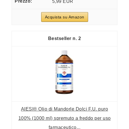
5,99 EUR
Acquista su Amazon
2
AIESI® Olio di Mandorle Dolci F.U. puro
100% (1000 ml) spremuto a freddo per uso
farmaceutico...