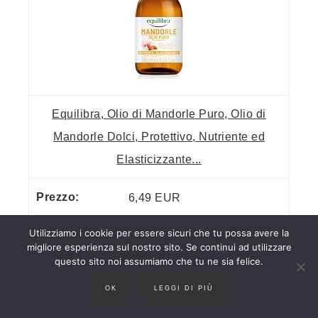
Equilibra, Olio di Mandorle Puro, Olio di
Mandorle Dolci, Protettivo, Nutriente ed
Elasticizzante...
6,49 EUR
Utilizziamo i cookie per essere sicuri che tu possa avere la
Acquista su Amazon
migliore esperienza sul nostro sito. Se continui ad utilizzare
questo sito noi assumiamo che tu ne sia felice.
9
OK
LEGGI DI PIÙ