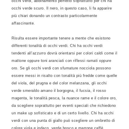
occhi verdi, abbinamento perfetto soprattutto per chi ha
occhi verde scuro. Il nero, in questo caso, li fa apparire
più chiari donando un contrasto particolarmente
affascinante.
Risulta essere importante tenere a mente che esistono
differenti tonalità di occhi verdi. Chi ha occhi verdi
tendenti all’azzurro dovrà orientarsi per colori caldi come il
mattone oppure toni aranciati con riflessi ramati oppure
oro. Se gli occhi verdi con sfumature nocciola possono
essere messi in risalto con tonalità più fredde come quelle
del viola, del prugna e del color melanzana, gli occhi
verde smeraldo amano il borgogna, il fucsia, il rosso
magenta, le tonalità pesca, la nuance rame e il colore oro,
da scegliere soprattutto per eventi speciali che richiedono
un make up sofisticato e di un certo livello. Chi ha occhi
verdi con una punta di giallo può scegliere un ombretto di
colore viola e indaco, verde bosco e marrone caffè